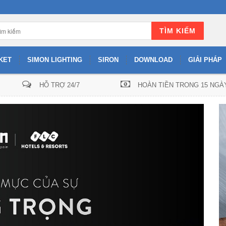
TÌM KIẾM
KET
SIMON LIGHTING
SIRON
DOWNLOAD
GIẢI PHÁP
HỖ TRỢ 24/7
HOÀN TIỀN TRONG 15 NGÀ