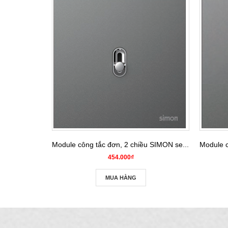
Module công tắc đơn, 2 chiều SIMON series S20 821112
454.000₫
MUA HÀNG