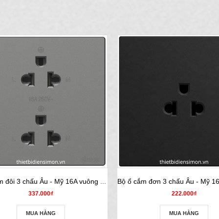
Bộ ổ cắm đôi 3 chấu Âu - Mỹ 16A vuông màu grey Simon S6 581287-61
337.000₫
222.000₫
MUA HÀNG
MUA HÀNG