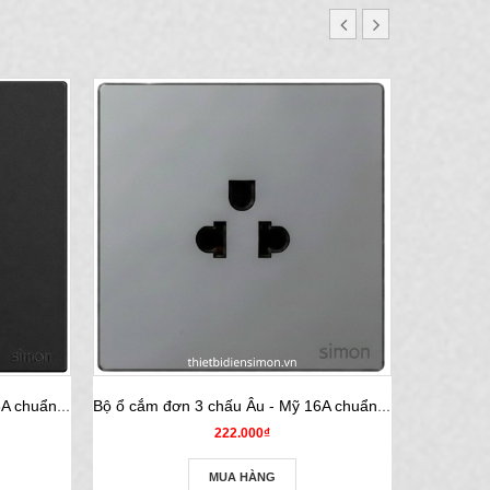
Bộ ổ cắm đơn 3 chấu Âu - Mỹ 16A chuẩn vuông màu black Simon S6 581087-26
Bộ ổ cắm đơn 3 chấu Âu - Mỹ 16A chuẩn vuông màu Grey Simon S6 581087-61
222.000₫
MUA HÀNG