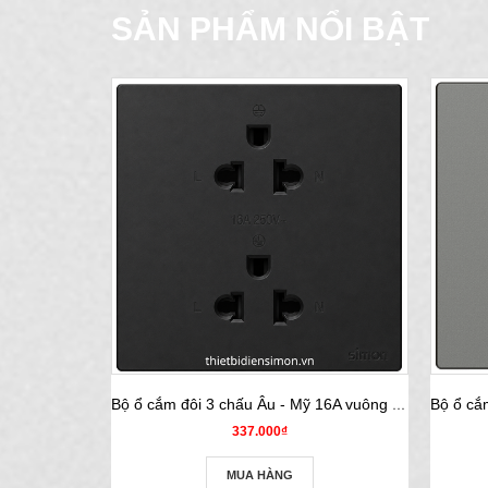
SẢN PHẨM NỔI BẬT
Bộ ổ cắm đôi 3 chấu Âu - Mỹ 16A vuông màu black Simon S6 581287-26
337.000₫
MUA HÀNG