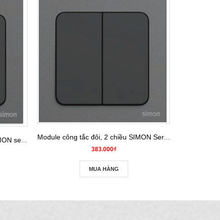
Module công tắc đôi, 2 chiều SIMON Series S20 821022
Module công tắc đơn, 2 chiều SIMON series S20 821012
383.000₫
MUA HÀNG