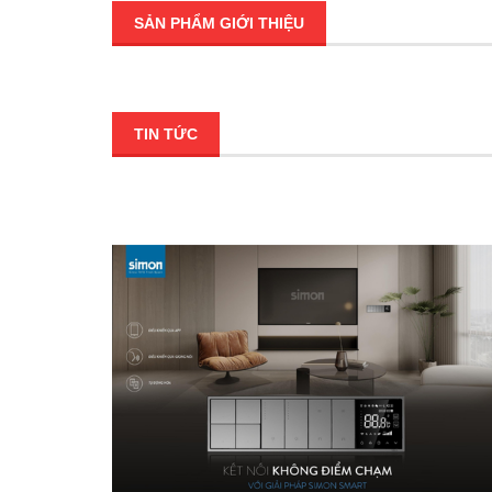
SẢN PHẨM GIỚI THIỆU
TIN TỨC