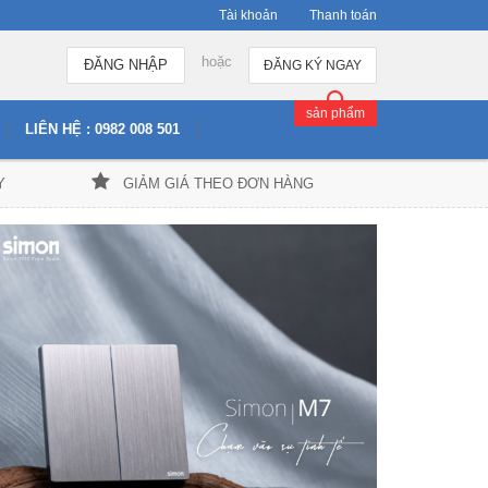
Tài khoản
Thanh toán
hoặc
ĐĂNG NHẬP
ĐĂNG KÝ NGAY
sản phẩm
LIÊN HỆ : 0982 008 501
Y
GIẢM GIÁ THEO ĐƠN HÀNG